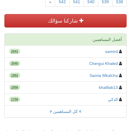
»
542
541
540
539
538
شاركنا سؤالك
أفضل المساهمين
samird
2041
Chergui Khaled
2040
Samia Mkalcha
1962
khalifab13
1956
الذكي
1756
كل المساهمين