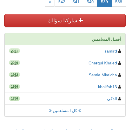
»
542
541
540
539
538
شاركنا سؤالك
أفضل المساهمين
samird
2041
Chergui Khaled
2040
Samia Mkalcha
1962
khalifab13
1956
الذكي
1756
كل المساهمين