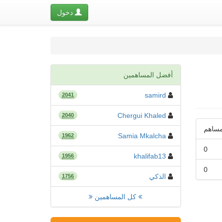
دخول
أفضل المساهمين
samird
2041
Chergui Khaled
2040
ساهم
Samia Mkalcha
1962
0
khalifab13
1956
0
الذكي
1756
كل المساهمين