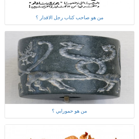
من هو صاحب كتاب رجل الاقدار ؟
من هو حمورابي ؟