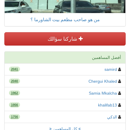
من هو صاحب مطعم بيت الشاورما ؟
شاركنا سؤالك
أفضل المساهمين
samird
2041
Chergui Khaled
2040
Samia Mkalcha
1962
khalifab13
1956
الذكي
1756
كل المساهمين