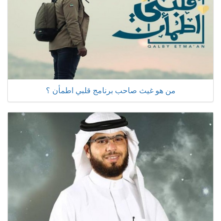
من هو غيث صاحب برنامج قلبي اطمأن ؟