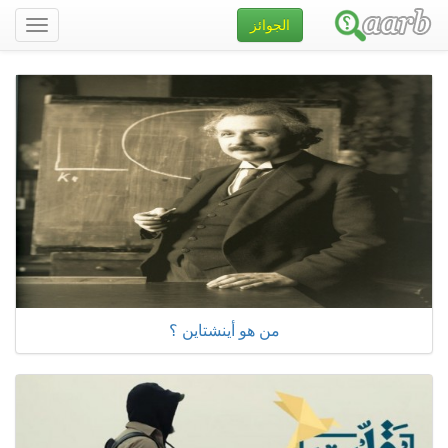
الجوائز
تصفح
الموقع
من هو أينشتاين ؟