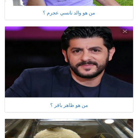
من هو والد نانسي عجرم ؟
من هو ظاهر باقر ؟