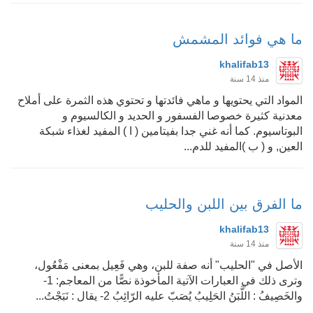
ما هي فوائد المشمش
khalifab13
منذ 14 سنة
المواد التي يحتويها و ماهي فائدتها و تحتوي هذه الثمرة على أملاح
معدنية كثيرة خصوصا الفسفور و الحديد و الكالسيوم و
البوتاسيوم. كما أنه غني جدا بفيتامين ( ا ) المفيد لغذاء شبكة
العين, و ( ب )المفيد للدم...
ما الفرق بين اللبن والحليب
khalifab13
منذ 14 سنة
الأصل في "الحليب" أنه صفة للبن، وهي فَعِيل بمعنى مَفْعُول،
وترى ذلك في العبارات الآتية المأخوذة نصًّا من المعاجم: 1-
والخَصِيفُ : اللَّبَنُ الحَلِيبُ يُصَبّ عليه الرّائِبُ 2- يقال : نَبَجْتُ...