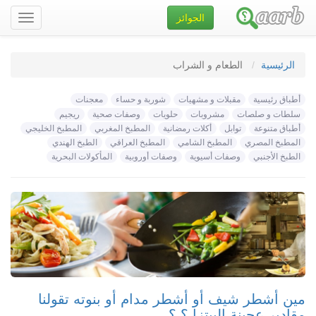
الجوائز
تصفح
الموقع
الرئيسية
الطعام و الشراب
أطباق رئيسية
مقبلات و مشهيات
شوربة و حساء
معجنات
سلطات و صلصات
مشروبات
حلويات
وصفات صحية
ريجيم
أطباق متنوعة
توابل
أكلات رمضانية
المطبخ المغربي
المطبخ الخليجي
المطبخ المصري
المطبخ الشامي
المطبخ العراقي
الطبخ الهندي
الطبخ الأجنبي
وصفات أسيوية
وصفات أوروبية
المأكولات البحرية
مين أشطر شيف أو أشطر مدام أو بنوته تقولنا
مقادير عجينة البيتزا ؟ ؟