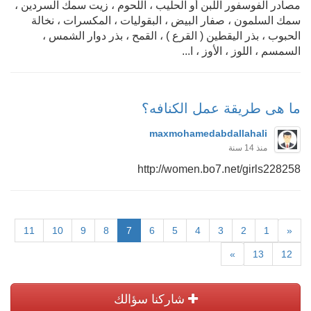
مصادر الفوسفور اللبن أو الحليب ، اللحوم ، زيت سمك السردين ،
سمك السلمون ، صفار البيض ، البقوليات ، المكسرات ، نخالة
الحبوب ، بذر اليقطين ( القرع ) ، القمح ، بذر دوار الشمس ،
السمسم ، اللوز ، الأوز ، ا...
ما هى طريقة عمل الكنافه؟
maxmohamedabdallahali
منذ 14 سنة
http://women.bo7.net/girls228258
11
10
9
8
7
6
5
4
3
2
1
«
»
13
12
شاركنا سؤالك