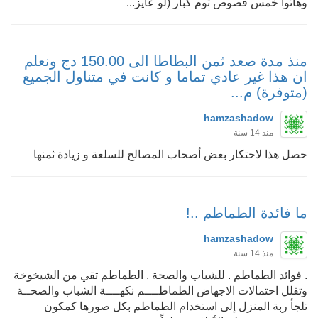
وهاتوا خمس فصوص توم كبار (لو عايز...
منذ مدة صعد ثمن البطاطا الى 150.00 دج ونعلم
ان هذا غير عادي تماما و كانت في متناول الجميع
(متوفرة) م...
hamzashadow
منذ 14 سنة
حصل هذا لاحتكار بعض أصحاب المصالح للسلعة و زيادة ثمنها
ما فائدة الطماطم ..!
hamzashadow
منذ 14 سنة
. فوائد الطماطم . للشباب والصحة . الطماطم تقي من الشيخوخة
وتقلل احتمالات الاجهاض الطماطــــم نكهــــة الشباب والصحــة
تلجأ ربة المنزل إلى استخدام الطماطم بكل صورها كمكون