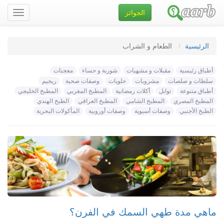
الجوائز
تصفح
الموقع
الرئيسية
الطعام و الشراب
أطباق رئيسية
مقبلات و مشهيات
شوربة و حساء
معجنات
سلطات و صلصات
مشروبات
حلويات
وصفات صحية
ريجيم
أطباق متنوعة
توابل
أكلات رمضانية
المطبخ المغربي
المطبخ الخليجي
المطبخ المصري
المطبخ الشامي
المطبخ العراقي
الطبخ الهندي
الطبخ الأجنبي
وصفات أسيوية
وصفات أوروبية
المأكولات البحرية
ماهي مدة طهي السمك في الفرن؟