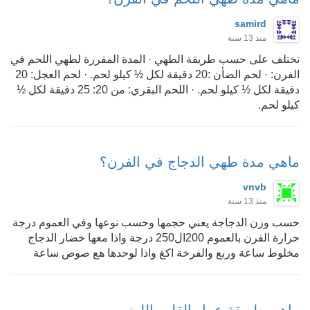
samird
منذ 13 سنة
تختلف على حسب طريقة الطهي · المدة المقررة لطهي اللحم في
الفرن: · لحم الضأن :20 دقيقة لكل ½ كيلو لحم. · لحم العجل: 20
دقيقة لكل ½ كيلو لحم. · اللحم البقري: من 20: 25 دقيقة لكل ½
كيلو لحم.
ماهي مدة طهي الدجاج في الفرن؟
vnvb
منذ 13 سنة
حسب وزن الدجاجة يعني حجمها وحسب نوعها وفي العموم درجة
حرارة الفرن بالعموم 200ال250 درجة واذا معها خضار الدجاج
مخلوط ساعة وربع والفرخة اكغ واذا لوحدها هع صوص ساعة
ماهي طريقة عمل القلب اللوز