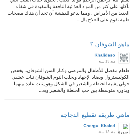
نأكلها على كنز من المواد الغذائية النافعة والمفيدة في شفاء
العديد من الأمراض.. ومما يدعو للدهشة أن تجد أن هناك مصحات
طبية تقوم على العلاج بال...
ماهو الشوفان ؟
Khalidaso
منذ 13 سنة
ﻃﻌﺎﻡ ﻣﻔﻀﻞ ﻟﻸﻃﻔﺎﻝ ﻭﺍﻟﻤﺮﺿﻰ ﻭﻛﺒﺎﺭ ﺍﻟﺴﻦ ﺍﻟﺸﻮﻓﺎﻥ.. ﻳﺨﻔﺾ
ﺍﻟﻜﻮﻟﻴﺴﺘﺮﻭﻝ ﻭﻳﻀﺎﺩ ﺍﻹﺟﻬﺎﺩ ﻭﻳﺠﻠﺐ ﺍﻟﻨﻮﻡ ﺍﻟﺸﻮﻓﺎﻥ ﻧﺒﺎﺕ ﻋﺸﺒﻲ
ﺣﻮﻟﻲ ﻳﺸﺒﻪ ﺍﻟﺤﻨﻄﺔ ﻭﺍﻟﺸﻌﻴﺮ ﻓﻲ ﺍﻟﺸﻜﻞ ﻭﻫﻮ ﻳﻨﺒﺖ ﻋﺎﺩﺓ ﺑﻴﻨﻬﻤﺎ
ﻭﺑﺬﻭﺭﻩ ﻣﺘﻮﺳﻄﺔ ﺑﻴﻦ ﺣﺐ ﺍﻟﺤﻨﻄﺔ ﻭﺍﻟﺸﻌﻴﺮ ﻭﻳﻌ...
ماهي طريقة تقطيع الدجاجة
Chergui Khaled
منذ 13 سنة