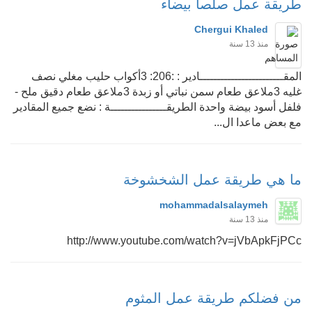
طريقة عمل صلصا بيضاء
Chergui Khaled
منذ 13 سنة
المقــــــــــــــــــــــــادير : :206: 3أكواب حليب مغلي نصف
غليه 3ملاعق طعام سمن نباتي أو زبدة 3ملاعق طعام دقيق ملح -
فلفل أسود بيضة واحدة الطريقــــــــــــــــة : نضع جميع المقادير
مع بعض ماعدا ال...
ما هي طريقة عمل الشخشوخة
mohammadalsalaymeh
منذ 13 سنة
http://www.youtube.com/watch?v=jVbApkFjPCc
من فضلكم طريقة عمل المثوم