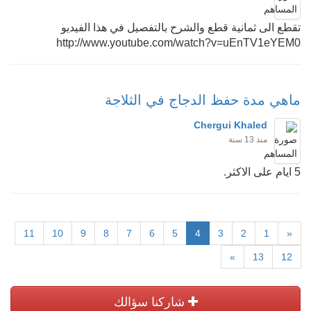
تقطع الى ثمانية قطع والشرح بالتفصيل في هذا الفيديو
http://www.youtube.com/watch?v=uEnTV1eYEM0
ماهي مدة حفظ الدجاج في الثلاجة
Chergui Khaled
منذ 13 سنة
5 ايام على الاكثر.
11
10
9
8
7
6
5
4
3
2
1
«
»
13
12
شاركنا سؤالك