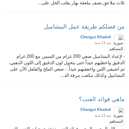
ثلاث ملاعق نصف ملعقة بهار يقلب الخل على...
من فضلكم طريقة عمل البيشاميل
Chergui Khaled
منذ 13 سنة
- لإعداد البشاميل ضعي 200 غرام من السمن مع 200 غرام
الدقيق واخطيهم جيداً حتى يتحول لون الدقيق إلى اللون الذهبي،
ثم اضيفي اللبن واخفقيهم جيداً. - ضعي الملح والفلفل الآن على
البشاميل وكذلك مكعب مرقة الد...
ماهي فوائد العنب؟
Chergui Khaled
منذ 13 سنة
بسم الله الرحمن الرحيم فوائد العنب : تحتوى حبات العنب التي