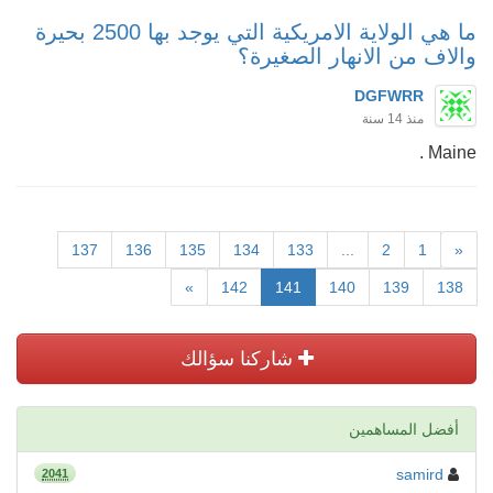
ما هي الولاية الامريكية التي يوجد بها 2500 بحيرة
والاف من الانهار الصغيرة؟
DGFWRR
منذ 14 سنة
Maine .
137
136
135
134
133
...
2
1
«
»
142
141
140
139
138
شاركنا سؤالك
أفضل المساهمين
samird
2041