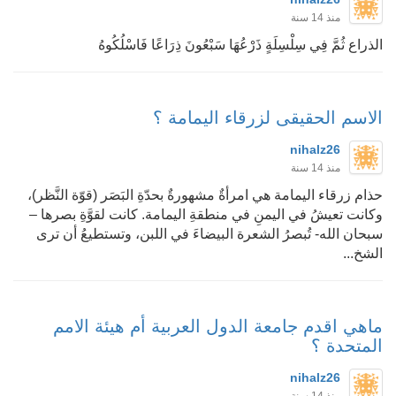
منذ 14 سنة
الذراع ثُمَّ فِي سِلْسِلَةٍ ذَرْعُهَا سَبْعُونَ ذِرَاعًا فَاسْلُكُوهُ
الاسم الحقيقى لزرقاء اليمامة ؟
nihalz26
منذ 14 سنة
حذام زرقاء اليمامة هي امرأةٌ مشهورةٌ بحدّةِ البَصَر (قوّة النَّظر)،
وكانت تعيشُ في اليمنِ في منطقةِ اليمامة. كانت لقوَّةِ بصرها –
سبحان الله- تُبصرُ الشعرة البيضاءَ في اللبن، وتستطيعُ أن ترى
الشخ...
ماهي اقدم جامعة الدول العربية أم هيئة الامم
المتحدة ؟
nihalz26
منذ 14 سنة