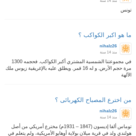
منذ 14 سنة
تونس
ما هو اكبر الكواكب ؟
nihalz26
منذ 14 سنة
في مجموعتنا الشمسية المشتري أكبر الكواكب. فحجمه 1300
مرة حجم الأرض. و له 16 قمر. ويطلق عليه بالإغريقية زيوس ملك
الآلهة
من اخترع المصباح الكهربائى ؟
nihalz26
منذ 14 سنة
توماس ألفا إديسون (1847 – 1931م) مخترع أمريكي من أصل
هولندي ولد في قرية ميلان بولاية أوهايو الأمريكية، ولم يتعلم في