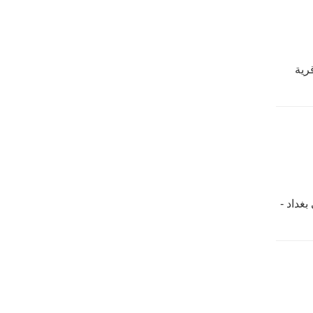
رية
 - توفي 597 هـ -ولد وتوفي في بغداد -