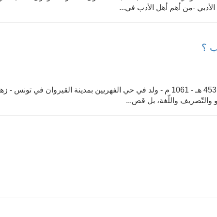
الأدبي -من أهم أهل الأدب في...
ب ؟
- أبو إسحاق إبراهيم بن علي الحصري القيرواني - توفي 453 هـ - 1061 م - ولد في حي الفهريين بمدينة القيروان في تو
والتّصريف واللّغة، بل قص...