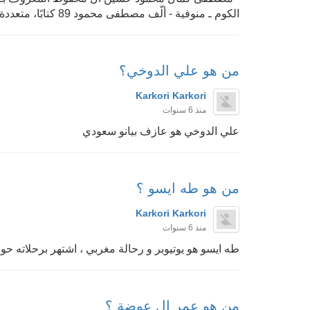
الكوم ـ منوفية - ألّف مصطفى محمود 89 كتابًا، متعددة الموضوعات والمجالات فمنها علمية ومنها فل...
من هو علي الدوخي؟
Karkori Karkori
منذ 6 سنوات
علي الدوخي هو عازف بيانو سعودي
من هو طه ايسو ؟
Karkori Karkori
منذ 6 سنوات
طه ايسو هو يوتيوبر و رحالة مغربي ، اشتهر برحلاته حول
من هو عمر ال عوضة ؟