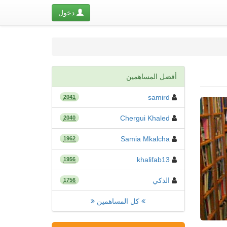
دخول
أفضل المساهمين
samird
2041
Chergui Khaled
2040
Samia Mkalcha
1962
khalifab13
1956
الذكي
1756
كل المساهمين