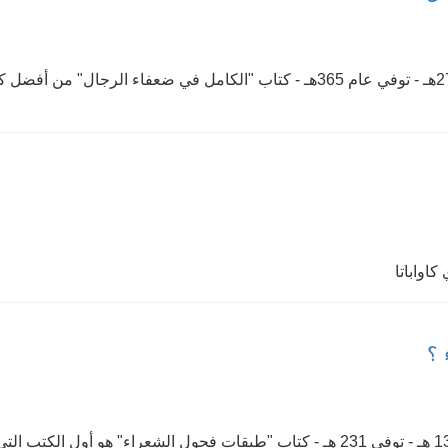
- أبو عبدالله بن عدي بن عبدالله الجرجاني - ولد عام 277هـ - توفي عام 365هـ - كتاب "الكامل في ضعفاء الرجال" من أ
اواباتا
 ؟
- محمد بن سلَّام الجمحي -ولد في مدينة البصرة عام 139 هـ - توفي 231 هـ - كتاب "طبقات فحول الشعراء" هو أول الكت