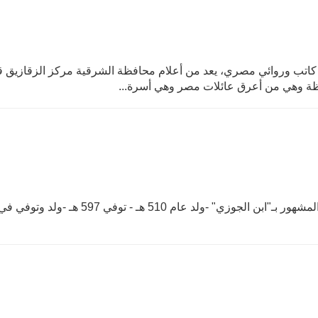
كاتب وروائي مصري، يعد من أعلام محافظة الشرقية مركز الزقازيق ق
باظة وهي من أعرق عائلات مصر وهي أسرة...
- أبو الفرج عبد الرحمن بن أبي الحسن علي بن محمد - المشهور بـ"ابن الجوزي" -ولد عام 510 هـ