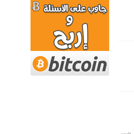
ظ المعروف بـ"مصطفى محمود" - كاتب وطبيب وأديب - ولد في 25 ديسمبر 1921 في شبين