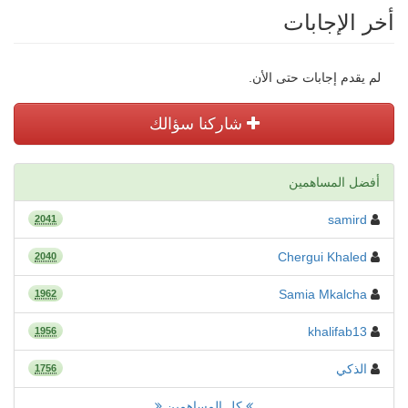
أخر الإجابات
لم يقدم إجابات حتى الأن.
شاركنا سؤالك
أفضل المساهمين
samird
2041
Chergui Khaled
2040
Samia Mkalcha
1962
khalifab13
1956
الذكي
1756
كل المساهمين