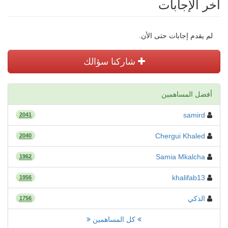
أخر الإجابات
لم يقدم إجابات حتى الأن.
شاركنا سؤالك
أفضل المساهمين
samird
2041
Chergui Khaled
2040
Samia Mkalcha
1962
khalifab13
1956
الذكي
1756
كل المساهمين