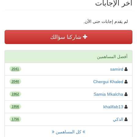
أخر الإجابات
لم يقدم إجابات حتى الأن.
شاركنا سؤالك
أفضل المساهمين
samird
2041
Chergui Khaled
2040
Samia Mkalcha
1962
khalifab13
1956
الذكي
1756
كل المساهمين