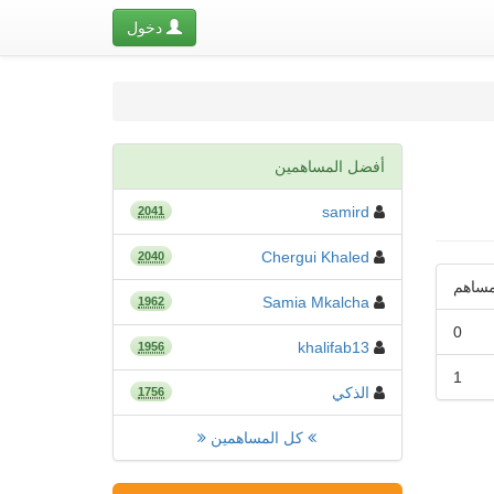
دخول
أفضل المساهمين
samird
2041
Chergui Khaled
2040
ساهم
Samia Mkalcha
1962
0
khalifab13
1956
1
الذكي
1756
كل المساهمين