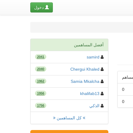
دخول
أفضل المساهمين
samird
2041
Chergui Khaled
2040
ساهم
Samia Mkalcha
1962
0
khalifab13
1956
0
الذكي
1756
كل المساهمين