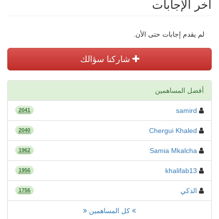
أخر الإجابات
لم يقدم إجابات حتى الأن.
شاركنا سؤالك
أفضل المساهمين
samird
2041
Chergui Khaled
2040
Samia Mkalcha
1962
khalifab13
1956
الذكي
1756
كل المساهمين