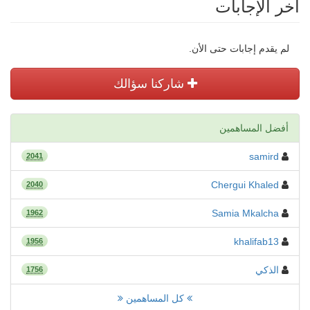
أخر الإجابات
لم يقدم إجابات حتى الأن.
شاركنا سؤالك
أفضل المساهمين
samird
2041
Chergui Khaled
2040
Samia Mkalcha
1962
khalifab13
1956
الذكي
1756
كل المساهمين