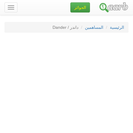
الجوائز
تصفح
الموقع
الرئيسية
المساهمين
داندر / Dander