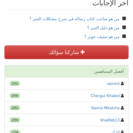
أخر الإجابات
من هو صاحب كتاب رسالة في شرح مشكلات الجبر ؟
من هو دليل النبي ؟
من هو ستيف جوبز ؟
شاركنا سؤالك
أفضل المساهمين
samird
2041
Chergui Khaled
2040
Samia Mkalcha
1962
khalifab13
1956
الذكي
1756