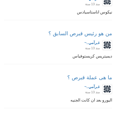
منذ 13 سنة
نيكوس اناستاسيادس
من هو رئيس قبرص السابق ؟
غـرآمي..~
منذ 13 سنة
ديميتريس كريستوفياس
ما هى عملة قبرص ؟
غـرآمي..~
منذ 13 سنة
اليورو بعد ان كانت الجنيه