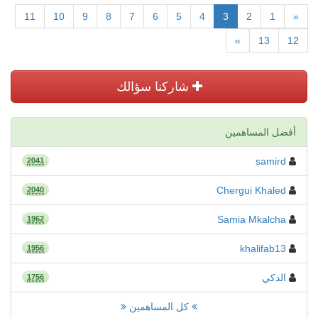
11
10
9
8
7
6
5
4
3
2
1
«
»
13
12
شاركنا سؤالك
أفضل المساهمين
samird
2041
Chergui Khaled
2040
Samia Mkalcha
1962
khalifab13
1956
الذكي
1756
كل المساهمين