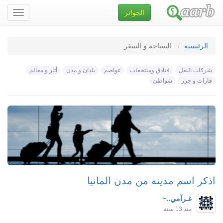
الجوائز
تصفح
الموقع
الرئيسية
السياحة و السفر
شركات النقل
فنادق ومنتجعات
عواصم
بلدان و مدن
أثار و معالم
قارات و جزر
شواطئ
اذكر اسم مدينه من مدن المانيا
غـرآمي..~
منذ 13 سنة