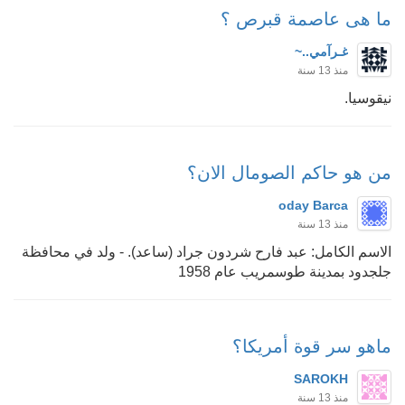
ما هى عاصمة قبرص ؟
غـرآمي..~
منذ 13 سنة
نيقوسيا.
من هو حاكم الصومال الان؟
oday Barca
منذ 13 سنة
الاسم الكامل: عبد فارح شردون جراد (ساعد). - ولد في محافظة
جلجدود بمدينة طوسمريب عام 1958
ماهو سر قوة أمريكا؟
SAROKH
منذ 13 سنة