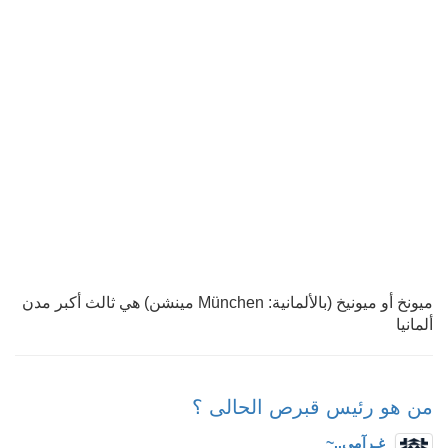
ميونخ أو ميونيخ (بالألمانية: München مينشن‏) هي ثالث أكبر مدن
ألمانيا
من هو رئيس قبرص الحالى ؟
غـرآمي..~