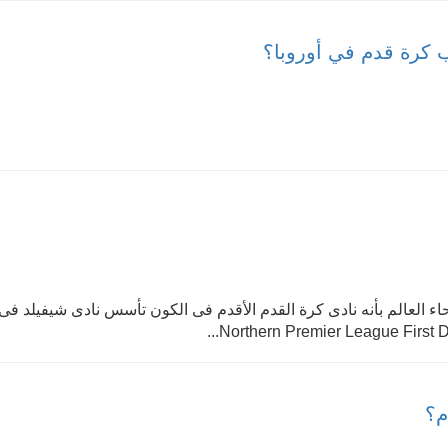
 كرة قدم في أوروبا؟
م؟