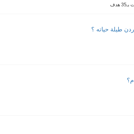
هدف
دن طيلة حياته ؟
م؟