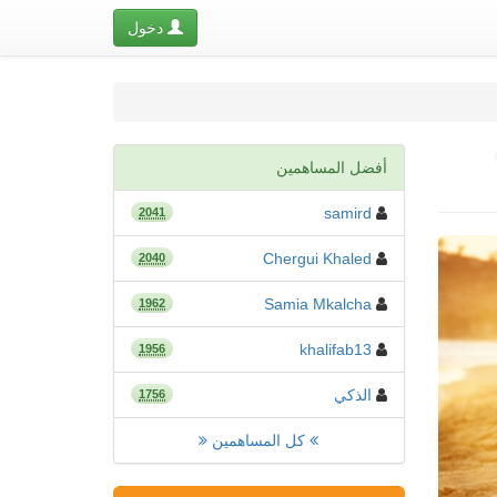
دخول
أفضل المساهمين
samird
2041
Chergui Khaled
2040
Samia Mkalcha
1962
khalifab13
1956
الذكي
1756
كل المساهمين