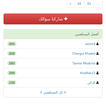
»
34
33
...
شاركنا سؤالك
أفضل المساهمين
samird
2041
Chergui Khaled
2040
Samia Mkalcha
1962
khalifab13
1956
الذكي
1756
كل المساهمين