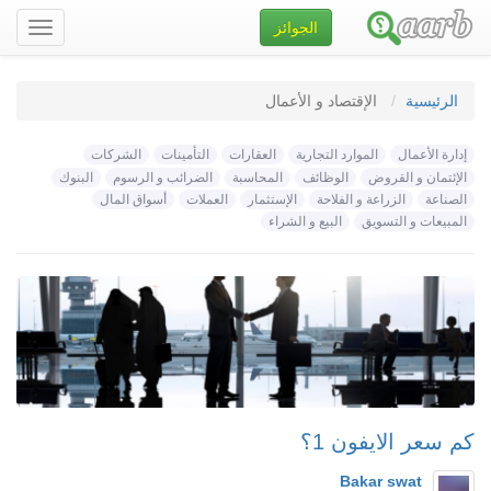
الجوائز
تصفح
الموقع
الرئيسية
الإقتصاد و الأعمال
إدارة الأعمال
الموارد التجارية
العقارات
التأمينات
الشركات
الإئتمان و القروض
الوظائف
المحاسبة
الضرائب و الرسوم
البنوك
الصناعة
الزراعة و الفلاحة
الإستثمار
العملات
أسواق المال
المبيعات و التسويق
البيع و الشراء
كم سعر الايفون 1؟
Bakar swat