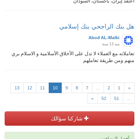
اعتقد إيران، باكستان، السودان
هل بنك الراجحي بنك إسلامي
Abođ AL-Malki
منذ 13 سنة
تعاملاته مع العملاء لا تدل على الأخلاق الأسلامية و الاسلام بري
منهم ومن طريقة تعاملهم
13
12
11
10
9
8
7
...
2
1
«
»
52
51
...
شاركنا سؤالك
أفضل المساهمين