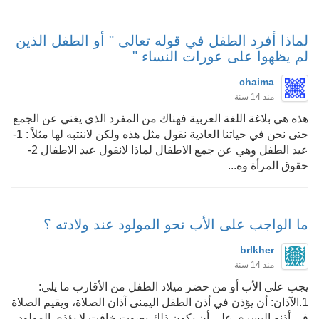
لماذا أفرد الطفل في قوله تعالى " أو الطفل الذين
لم يظهوا على عورات النساء "
chaima
منذ 14 سنة
هذه هي بلاغة اللغة العربية فهناك من المفرد الذي يغني عن الجمع
حتى نحن في حياتنا العادية نقول مثل هذه ولكن لاننتبه لها مثلاً : 1-
عيد الطفل وهي عن جمع الاطفال لماذا لانقول عيد الاطفال 2-
حقوق المرأة وه...
ما الواجب على الأب نحو المولود عند ولادته ؟
brlkher
منذ 14 سنة
يجب على الأب أو من حضر ميلاد الطفل من الأقارب ما يلي:
1.الآذان: أن يؤذن في أذن الطفل اليمنى آذان الصلاة، ويقيم الصلاة
في أذنه اليسرى على أن يكون ذلك بصوت خافت لا يؤذي المولود