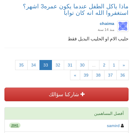
ماذا ياكل الطفل عندما يكون عمره3 اشهر؟
استغفروا الله انه كان توابا
chaima
منذ 14 سنة
حليب الام او الحليب البديل فقط
35
34
33
32
31
30
...
2
1
«
»
39
38
37
36
شاركنا سؤالك
أفضل المساهمين
samird
2041