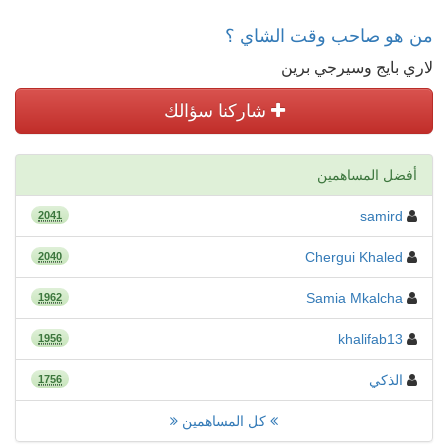
من هو صاحب وقت الشاي ؟
لاري بايج وسيرجي برين
شاركنا سؤالك
أفضل المساهمين
samird
2041
Chergui Khaled
2040
Samia Mkalcha
1962
khalifab13
1956
الذكي
1756
كل المساهمين