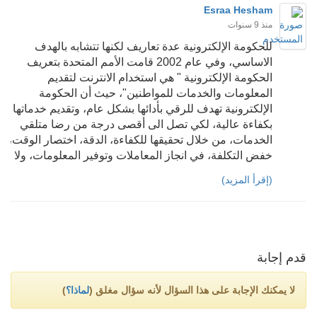
Esraa Hesham
منذ 9 سنوات
للحكومة الإلكترونية عدة تعاريف لكنها تتشابه بالهدف
الاساسي، وفي عام 2002 قامت الأمم المتحدة بتعريف
الحكومة الإلكترونية " هي استخدام الانترنت لتقديم
المعلومات والخدمات للمواطنين"، حيث أن الحكومة
الإلكترونية تهدف للرقي بأدائها بشكل عام، وتقديم خدماتها
بكفاءة عالية، لكي تصل الى أقصى درجة من رضا متلقي
الخدمات، من خلال تحقيقها للكفاءة، الدقة، اختصار الوقت،
خفض التكلفة، في انجاز المعاملات وتوفير المعلومات، ولا
ننسى التنسيق بين الجهات الحكومية المختلفة والمكملة
(إقرأ المزيد)
لعمل بعضها البعض لتحقيق الكفاءة والشفافية. من خلال
تعريف الحكومة الإلكترونية يتضح لنا بأن البنية التحتية لها
قائم على الانترنت، وذلك لتقديم الخدمات لكافة المواطنين
بغض النظر عن موقعهم الجغرافي، حيث تعمل هذه الحكومة
على مواكبة التطور التكنولوجي، من خلال سرعة تبادل
قدم إجابة
المعلومات بينها وبين المواطنين، كما أنها خففت العبئ
الملقى على عاتق الموظفين فيها من خلال توفير الاجابات
لا يمكنك الإجابة على هذا السؤال لأنه سؤال مغلق (
لماذا؟
)
بشكل سريع للجمهور وتوفير كافة النماذج الخاصة
بالمعاملات المختلفة ومتابعة سيرها بين الدوائر في